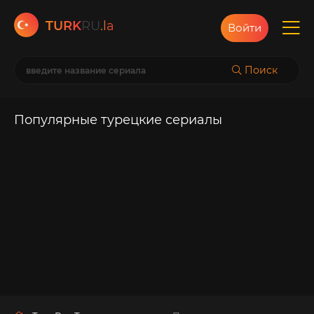
TURK
RU
.la
Войти
Поиск
Популярные турецкие сериалы