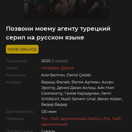
Позвони моему агенту турецкий
серил на русском языке
12844722
Год выхода:
2020
(1 сезон)
Жанр:
Комедия, Драма
Режиссер:
Али Билгин, Deniz Çelebi
Актёры:
Барыш Фалай, Фатих Артман, Ахсен
Эроглу, Дениз Джан Акташ, Айс Нил
Самлиоглу, Гамзе Карадуман, Semi
Sirtikkizil, Nazli Senem Ünal, Beran Kotan,
Бедир Бедир
Длительность:
120 мин
Перевод:
Рус. Люб. двухголосый
,
SesDizi
,
Рус. Люб.
одноголосый
Послед.сезон:
1 сезон