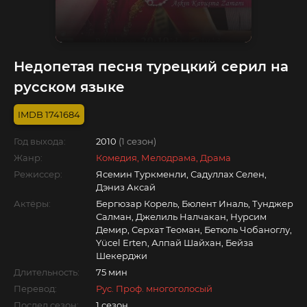
Недопетая песня турецкий серил на
русском языке
1741684
Год выхода:
2010
(1 сезон)
Жанр:
Комедия, Мелодрама, Драма
Режиссер:
Ясемин Туркменли, Садуллах Селен,
Дэниз Аксай
Актёры:
Бергюзар Корель, Бюлент Иналь, Тунджер
Салман, Джелиль Налчакан, Нурсим
Демир, Серхат Теоман, Бетюль Чобаноглу,
Yücel Erten, Алпай Шайхан, Бейза
Шекерджи
Длительность:
75 мин
Перевод:
Рус. Проф. многоголосый
Послед.сезон:
1 сезон