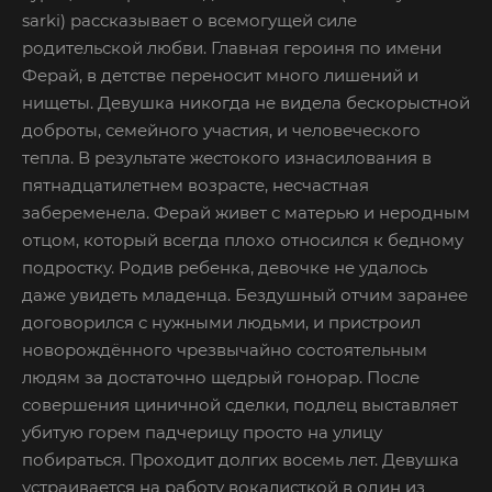
sarki) рассказывает о всемогущей силе
родительской любви. Главная героиня по имени
Ферай, в детстве переносит много лишений и
нищеты. Девушка никогда не видела бескорыстной
доброты, семейного участия, и человеческого
тепла. В результате жестокого изнасилования в
пятнадцатилетнем возрасте, несчастная
забеременела. Ферай живет с матерью и неродным
отцом, который всегда плохо относился к бедному
подростку. Родив ребенка, девочке не удалось
даже увидеть младенца. Бездушный отчим заранее
договорился с нужными людьми, и пристроил
новорождённого чрезвычайно состоятельным
людям за достаточно щедрый гонорар. После
совершения циничной сделки, подлец выставляет
убитую горем падчерицу просто на улицу
побираться. Проходит долгих восемь лет. Девушка
устраивается на работу вокалисткой в один из