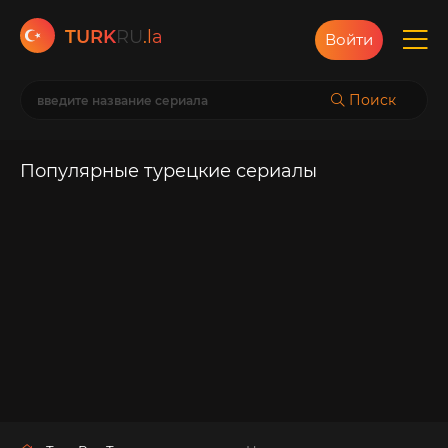
TURK
RU
.la
Войти
Поиск
Популярные турецкие сериалы