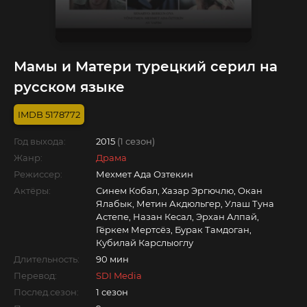
Мамы и Матери турецкий серил на
русском языке
5178772
Год выхода:
2015
(1 сезон)
Жанр:
Драма
Режиссер:
Мехмет Ада Озтекин
Актёры:
Синем Кобал, Хазар Эргючлю, Окан
Ялабык, Метин Акдюльгер, Улаш Туна
Астепе, Назан Кесал, Эрхан Алпай,
Гёркем Мертсёз, Бурак Тамдоган,
Кубилай Карслыоглу
Длительность:
90 мин
Перевод:
SDI Media
Послед.сезон:
1 сезон