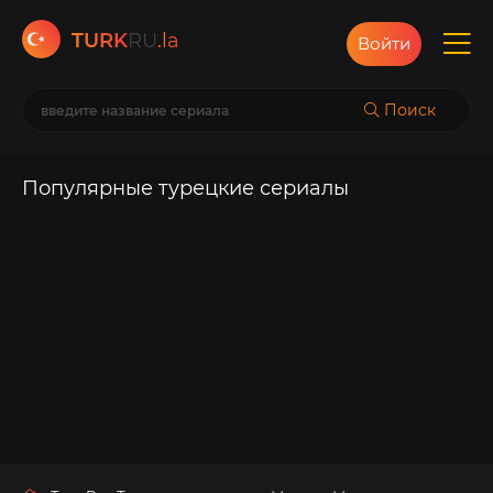
TURK
RU
.la
Войти
Поиск
Популярные турецкие сериалы