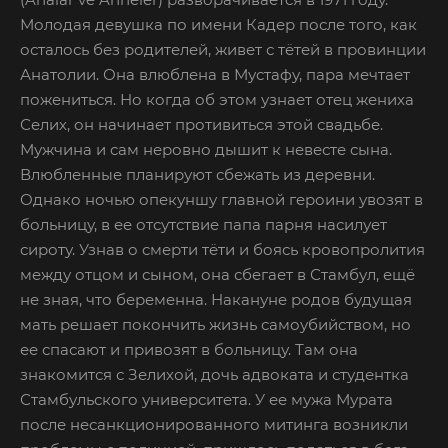
Молодая девушка по имени Кадер после того, как
осталось без родителей, живет с тётей в провинции
Анатолии. Она влюблена в Мустафу, пара мечтает
пожениться. Но когда об этом узнает отец жениха
Селих, он начинает противиться этой свадьбе.
Мужчина и сам неровно дышит к невесте сына.
Влюбленные планируют сбежать из деревни.
Однако ночью опекуншу главной героини увозят в
больницу, в ее отсутствие папа парня насилует
сироту. Узнав о смерти тёти и боясь кровопролития
между отцом и сыном, она сбегает в Стамбул, ещё
не зная, что беременна. Накануне родов будущая
мать решает покончить жизнь самоубийством, но
ее спасают и привозят в больницу. Там она
знакомится с Зелихой, дочь адвоката и студентка
Стамбульского университета. У ее мужа Мурата
после несанкционированного митинга возникли