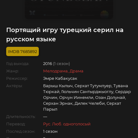
Портящий игру турецкий серил на
русском языке
7685892
Год выхода:
2016
(1 сезон)
Жанр:
Мелодрама, Драма
Режиссер:
Эмре Кабакусак
Актёры:
Барыш Кылыч, Серхат Тутумлуер, Тувана
Тюркай, Гюльчин Сантырджыоглу, Сердар
Орчин, Орчун Иинемли, Озан Долунай,
Серхан Эрнак, Дилек Челеби, Серхат
Парыл
Длительность:
—
Перевод:
Рус. Люб. одноголосый
Послед.сезон:
1 сезон