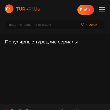
TURK
RU
.la
Войти
Поиск
Популярные турецкие сериалы