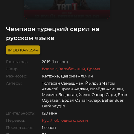
Чемпион турецкий серил на
русском языке
10476544
Год выхода:
2019
(1 сезон)
Жанр:
Боевик, Зарубежный, Драма
Режиссер:
Кетджхе, Деврим Яльчин
Актёры:
Толгахан Сайышман, Йылдыз Чагры
Атиксой, Эркан Авджи, Илайда Алишан,
Мехмет Боздоган, Халит Озгюр Сари, Emir
Özyakisir, Ердал Озиагкилар, Bahar Suer,
Berk Yaygin
Длительность:
120 мин
Перевод:
Рус. Люб. одноголосый
Послед.сезон:
1 сезон