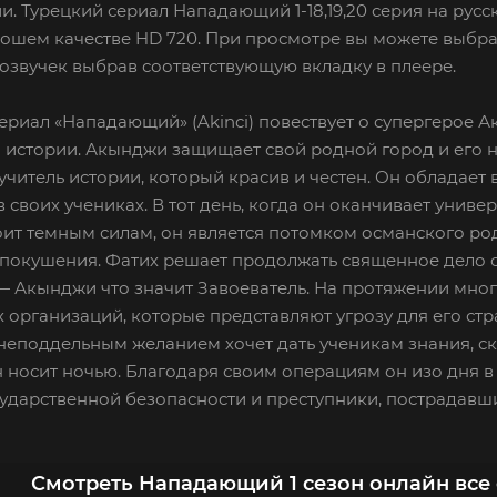
и. Турецкий сериал Нападающий 1-18,19,20 серия на рус
рошем качестве HD 720. При просмотре вы можете выбра
озвучек выбрав соответствующую вкладку в плеере.
ериал «Нападающий» (Akinci) повествует о супергерое А
истории. Акынджи защищает свой родной город и его н
читель истории, который красив и честен. Он обладает
 своих учениках. В тот день, когда он оканчивает универс
ит темным силам, он является потомком османского род
 покушения. Фатих решает продолжать священное дело о
— Акынджи что значит Завоеватель. На протяжении многи
 организаций, которые представляют угрозу для его стр
неподдельным желанием хочет дать ученикам знания, с
 носит ночью. Благодаря своим операциям он изо дня в
ударственной безопасности и преступники, пострадавшие
Смотреть Нападающий 1 сезон онлайн все