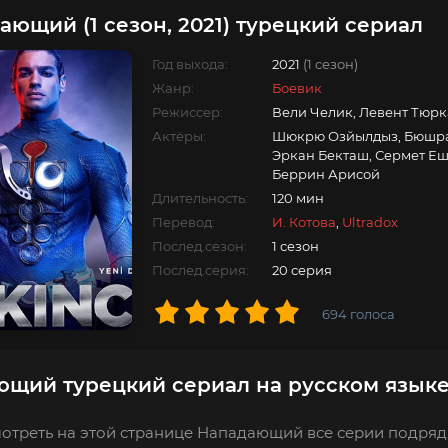
ающий (1 сезон, 2021) турецкий сериал
Год выхода:
2021
(1 сезон)
Жанр:
Боевик
Режиссер:
Вели Челик, Левент Тюр
Актёры:
Шюкрю Озйылдыз, Бюшра 
Эркан Бекташ, Сермет Еш
Беррин Арисой
Длительность:
120 мин
Перевод:
И. Котова
,
Ultradox
Послед.сезон:
1 сезон
Послед.серия:
20 серия
694
голоса
щий турецкий сериал на русском язык
отреть на этой странице Нападающий все серии подряд 