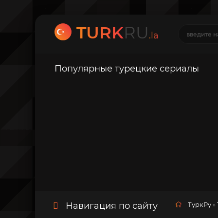
TURK
RU
.la
Популярные турецкие сериалы
Навигация по сайту
ТуркРу
»