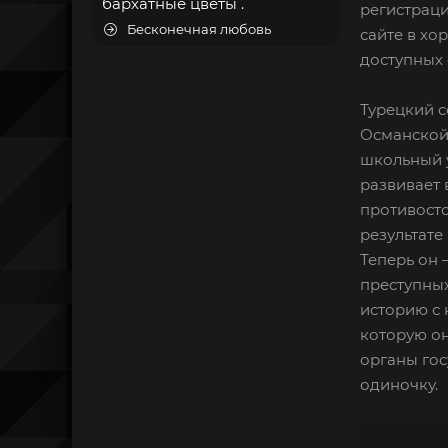
бархатные цветы .
регистраци
Бесконечная любовь
сайте в хо
доступных 
Турецкий с
Османской 
школьный у
развивает в
противосто
результате
Теперь он 
преступных
историю с 
которую он
органы гос
одиночку.