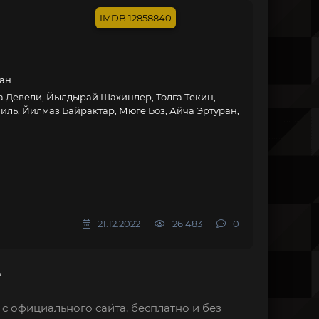
12858840
кан
Девели, Йылдырай Шахинлер, Толга Текин,
иль, Йилмаз Байрактар, Мюге Боз, Айча Эртуран,
21.12.2022
26 483
0
е
с официального сайта, бесплатно и без