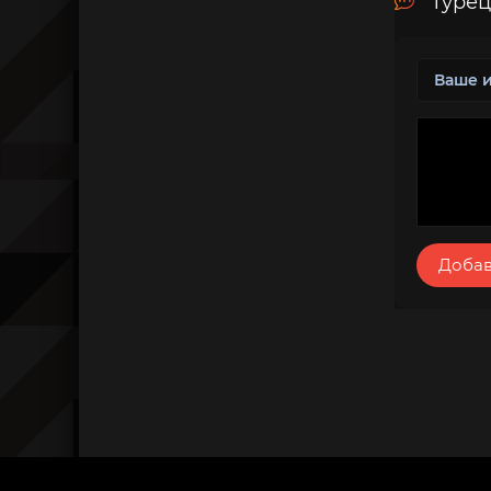
Турец
Добав