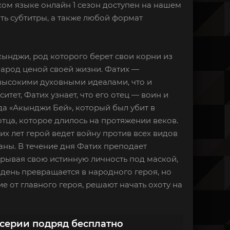
ском языке онлайн 1 сезон доступен на нашем
ть субтитры, а также любой формат
кынджи, род которого берет свои корни из
арод ценой своей жизни. Фатих —
 высокими духовными идеалами, что и
итет, Фатих узнает, что его отец — воин и
а «Акынджи Бей», который был убит в
тца, которое длилось на протяжении веков.
х лет герой ведет войну против всех видов
аны. В течение дня Фатих преподает
крывая свою истинную личность под маской,
 день превращается в народного героя, но
 от главного героя, решают начать охоту на
 серии подряд бесплатно