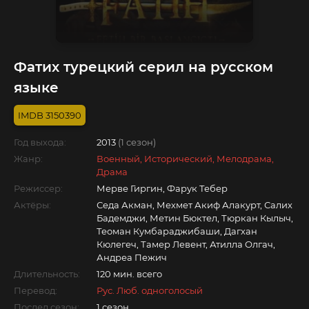
Фатих турецкий серил на русском
языке
3150390
Год выхода:
2013
(1 сезон)
Жанр:
Военный, Исторический, Мелодрама,
Драма
Режиссер:
Мерве Гиргин, Фарук Тебер
Актёры:
Седа Акман, Мехмет Акиф Алакурт, Салих
Бадемджи, Метин Бюктел, Тюркан Кылыч,
Теоман Кумбараджибаши, Дагхан
Кюлегеч, Тамер Левент, Атилла Олгач,
Андреа Пежич
Длительность:
120 мин. всего
Перевод:
Рус. Люб. одноголосый
Послед.сезон:
1 сезон