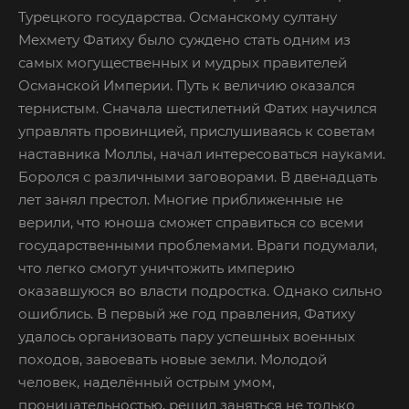
Турецкого государства. Османскому султану
Мехмету Фатиху было суждено стать одним из
самых могущественных и мудрых правителей
Османской Империи. Путь к величию оказался
тернистым. Сначала шестилетний Фатих научился
управлять провинцией, прислушиваясь к советам
наставника Моллы, начал интересоваться науками.
Боролся с различными заговорами. В двенадцать
лет занял престол. Многие приближенные не
верили, что юноша сможет справиться со всеми
государственными проблемами. Враги подумали,
что легко смогут уничтожить империю
оказавшуюся во власти подростка. Однако сильно
ошиблись. В первый же год правления, Фатиху
удалось организовать пару успешных военных
походов, завоевать новые земли. Молодой
человек, наделённый острым умом,
проницательностью, решил заняться не только