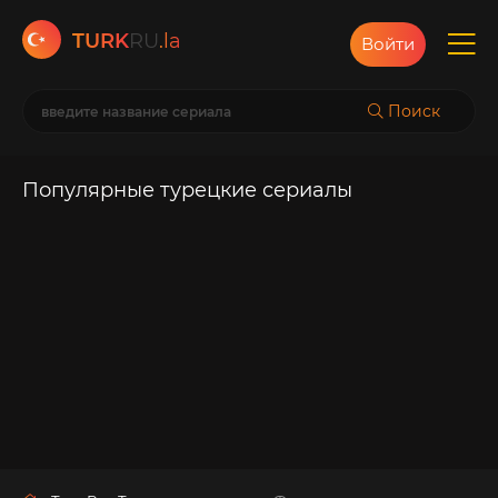
TURK
RU
.la
Войти
Поиск
Популярные турецкие сериалы