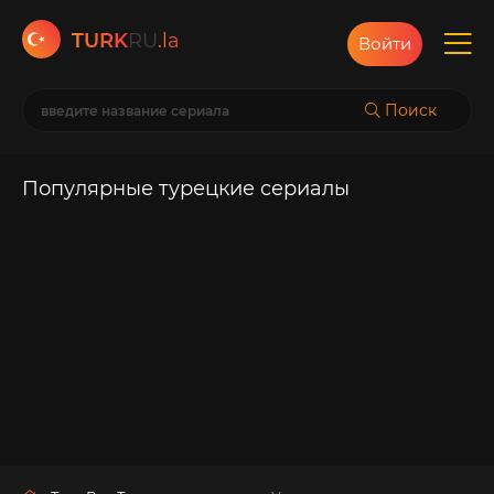
TURK
RU
.la
Войти
Поиск
Популярные турецкие сериалы