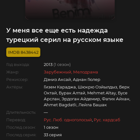
У меня все еще есть надежда
турецкий серил на русском языке
8438442
Год выхода:
2013
(1 сезон)
Жанр:
Зарубежный, Мелодрама
Режиссер:
Дэниз Аксай, Аднан Гюлер
Актёры:
Гизем Караджа, Шюкрю Озйылдыз, Берк
Октай, Бурак Алтай, Mehmet Altay, Бусе
Арслан, Эрдоган Айдемир, Фатих Айхан,
Ahmet Bagdatli, Лейла Башак
Длительность:
—
Перевод:
Рус. Люб. одноголосый
,
Рус. хардсаб
Послед.сезон:
1 сезон
Послед.серия:
33 серия