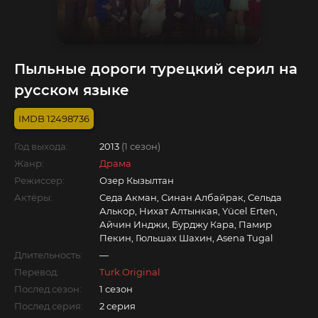
Пыльные дороги турецкий серил на
русском языке
12498736
Год выхода:
2013
(1 сезон)
Жанр:
Драма
Режиссер:
Озер Кызылтан
Актёры:
Седа Акман, Синан Албайрак, Сельда
Алькор, Нихат Алтынкая, Yücel Erten,
Айчин Инджи, Бурджу Кара, Памир
Пекин, Гюльшах Шахин, Asena Tugal
Длительность:
—
Перевод:
Turk.Original
Послед.сезон:
1 сезон
Послед.серия:
2 серия