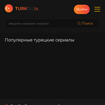
TURK
RU
.la
Войти
Поиск
Популярные турецкие сериалы