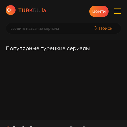
TURK
RU
.la
Войти
Поиск
Популярные турецкие сериалы