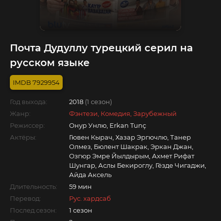
Почта Дудуллу турецкий серил на
русском языке
7929954
Год выхода:
2018
(1 сезон)
Жанр:
Фэнтези, Комедия, Зарубежный
Режиссер:
Онур Унлю, Erkan Tunç
Актёры:
Гювен Кырач, Хазар Эргючлю, Танер
Олмез, Бюлент Шакрак, Эркан Джан,
Озгюр Эмре Йылдырым, Ахмет Рифат
Шунгар, Аслы Бекироглу, Гёзде Чигаджи,
Айда Аксель
Длительность:
59 мин
Перевод:
Рус. хардсаб
Послед.сезон:
1 сезон