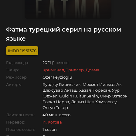
Фатма турецкий серил на русском
языке
11961378
Год выхода:
2021
(1 сезон)
Жанр:
Криминал, Триллер, Драма
Режиссер:
Ozer Feyzioglu
Актёры:
Бурджу Бириджик, Мехмет Иилмаз Ак,
Шехсувар Акташ, Хазал Тюресан, Уур
Юджел, Gulcin Kultur Sahin, Онур Озтюрк,
Рокко Нарва, Дениз Шен Хамзаоглу,
Олгун Токер
Длительность:
40 мин. всего
Перевод:
И. Котова
Послед.сезон:
1 сезон