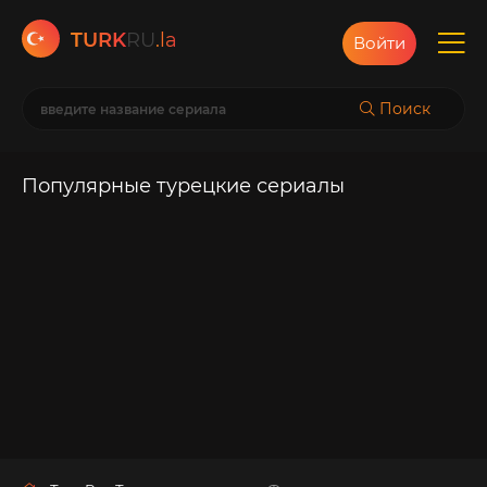
TURK
RU
.la
Войти
Поиск
Популярные турецкие сериалы