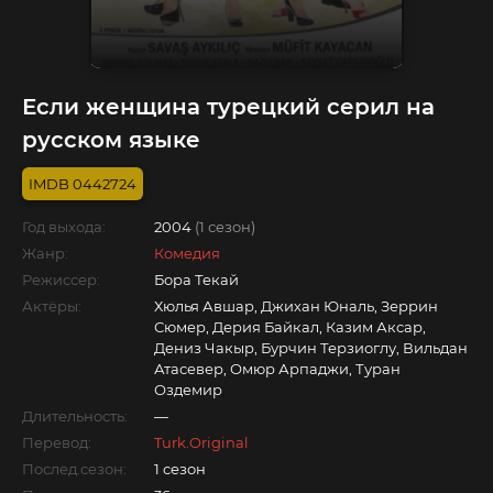
Если женщина турецкий серил на
русском языке
0442724
Год выхода:
2004
(1 сезон)
Жанр:
Комедия
Режиссер:
Бора Текай
Актёры:
Хюлья Авшар, Джихан Юналь, Зеррин
Сюмер, Дерия Байкал, Казим Аксар,
Дениз Чакыр, Бурчин Терзиоглу, Вильдан
Атасевер, Омюр Арпаджи, Туран
Оздемир
Длительность:
—
Перевод:
Turk.Original
Послед.сезон:
1 сезон