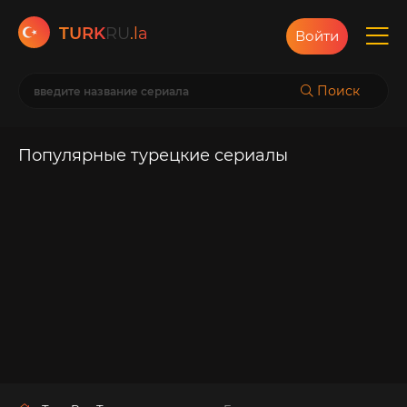
TURK
RU
.la
Войти
Поиск
Популярные турецкие сериалы