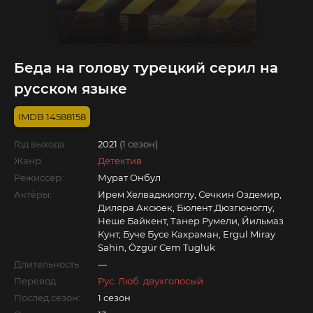
Беда на голову турецкий серил на
русском языке
14588158
Год выхода:
2021
(1 сезон)
Жанр:
Детектив
Режиссер:
Мурат Онбул
Актёры:
Ирем Хелваджиоглу, Сечкин Оздемир,
Диляра Аксюек, Бюлент Дюзгюноглу,
Неше Байкент, Танер Румели, Йильмаз
Кунт, Буче Бусе Кахраман, Ergul Miray
Sahin, Özgür Cem Tugluk
Длительность:
—
Перевод:
Рус. Люб. двухголосый
Послед.сезон:
1 сезон