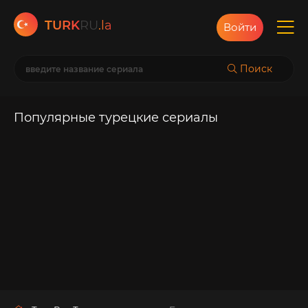
TURK
RU
.la
Войти
Поиск
Популярные турецкие сериалы