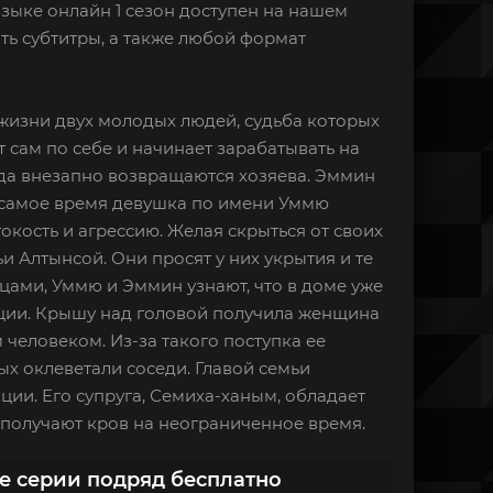
языке онлайн 1 сезон доступен на нашем
ть субтитры, а также любой формат
 жизни двух молодых людей, судьба которых
т сам по себе и начинает зарабатывать на
да внезапно возвращаются хозяева. Эммин
о самое время девушка по имени Уммю
токость и агрессию. Желая скрыться от своих
 Алтынсой. Они просят у них укрытия и те
ами, Уммю и Эммин узнают, что в доме уже
ции. Крышу над головой получила женщина
человеком. Из-за такого поступка ее
ых оклеветали соседи. Главой семьи
ции. Его супруга, Семиха-ханым, обладает
получают кров на неограниченное время.
се серии подряд бесплатно