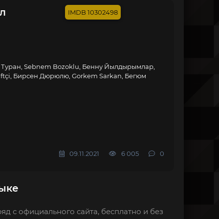
ал
10302498
я
 Туран, Sebnem Bozoklu, Бенну Йылдырымлар,
Çiftçi, Бирсен Дюрюлю, Gorkem Sarkan, Бегюм
09.11.2021
6 005
0
зыке
яд с официального сайта, бесплатно и без