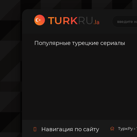
TURK
RU
.la
Популярные турецкие сериалы
Навигация по сайту
ТуркРу
»