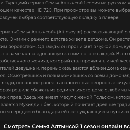
и. Турецкий сериал Семья Алтынсой 1 серия на русском 
рошем качестве HD 720. При просмотре вы можете выбра
озвучек выбрав соответствующую вкладку в плеере.
ериал «Семья Алтынсой» (Altinsoylar) рассказывающий о
сте. Эммин с раннего детства живет в детдоме. Он расте
им воровством. Однажды он проникает в чужой дом, ку
, но замечает следовавшую за ним погоню людей. В эт
 собственного жениха, который стал проявлять к ней жес
телей девушка и, парень оказываются вблизи дома семьи
ов. Осмотревшись и познакомившись со всеми домочадц
 люди, попавшие ранее в аналогичные непростые ситуа
торая решила сбежать из родительского дома с любимым 
ких прав. Здесь же живет Месут с женой Гюльсюм, котор
вляется Мухиддин бея, который почитает древние тради
ным сердцем и благодаря ей все нуждающиеся путники 
Смотреть Семья Алтынсой 1 сезон онлайн в