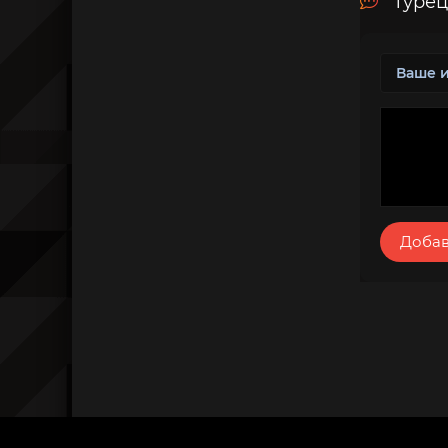
Турец
Добав