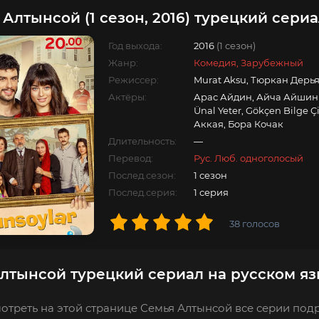
 Алтынсой (1 сезон, 2016) турецкий сери
Год выхода:
2016
(1 сезон)
Жанр:
Комедия, Зарубежный
Режиссер:
Murat Aksu, Тюркан Дерь
Актёры:
Арас Айдин, Айча Айшин
Ünal Yeter, Gökçen Bilge 
Аккая, Бора Кочак
Длительность:
—
Перевод:
Рус. Люб. одноголосый
Послед.сезон:
1 сезон
Послед.серия:
1 серия
38
голосов
лтынсой турецкий сериал на русском я
отреть на этой странице Семья Алтынсой все серии подр