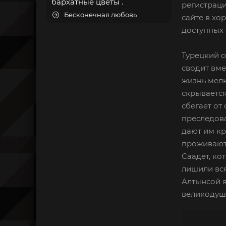
бархатные цветы .
регистраци
Бесконечная любовь
сайте в хо
доступных 
Турецкий с
сводит вме
жизнь мелк
скрывается
сбегает от
преследова
дают им кр
проживают
Саадет, ко
лишили вся
Алтынсой я
великодуш