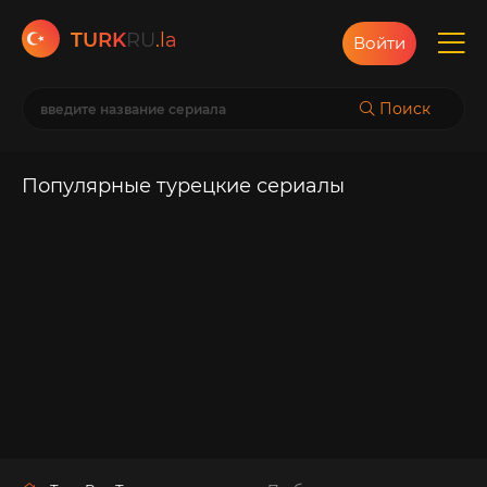
TURK
RU
.la
Войти
Поиск
Популярные турецкие сериалы