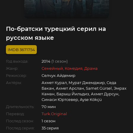
По-братски турецкий серил на
русском языке
3671754
Год выхода:
2014
(1 сезон)
Жанр:
Семейный, Комедия, Драма
Режиссер:
Селчук Айдемир
Актёры:
Ахмет Курал, Мурат Джемджир, Седа
Бакан, Ахмет Арслан, Samet Gürsel, Эмрах
Каман, Барыш Йильдиз, Ахмет Дурсун,
Синаси Юртсевер, Ayse Kökçü
Длительность:
70 мин
Перевод:
Turk.Original
Послед.сезон:
1 сезон
Послед.серия:
35 серия