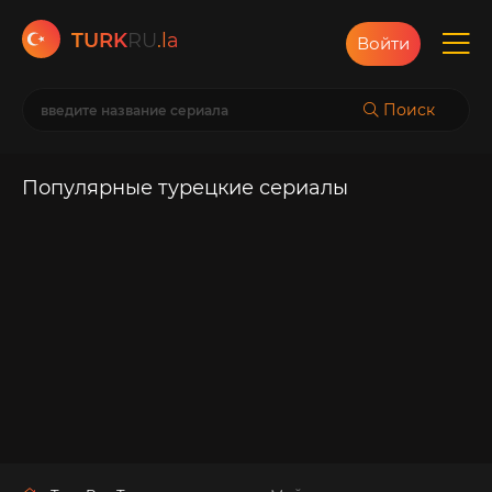
TURK
RU
.la
Войти
Поиск
Популярные турецкие сериалы