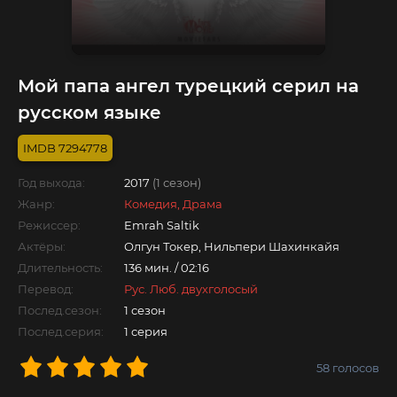
Мой папа ангел турецкий серил на
русском языке
7294778
Год выхода:
2017
(1 сезон)
Жанр:
Комедия, Драма
Режиссер:
Emrah Saltik
Актёры:
Олгун Токер, Нильпери Шахинкайя
Длительность:
136 мин. / 02:16
Перевод:
Рус. Люб. двухголосый
Послед.сезон:
1 сезон
Послед.серия:
1 серия
58
голосов