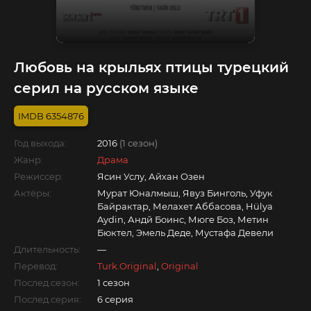
Любовь на крыльях птицы турецкий
серил на русском языке
6354876
Год выхода:
2016
(1 сезон)
Жанр:
Драма
Режиссер:
Ясин Услу, Айхан Озен
Актёры:
Мурат Юналмыш, Явуз Бинголь, Уфук
Байрактар, Мелахет Аббасова, Hülya
Aydin, Андй Боинс, Мюге Боз, Метин
Бюктел, Эмель Деде, Мустафа Девели
Длительность:
—
Перевод:
Turk.Original
,
Original
Послед.сезон:
1 сезон
Послед.серия:
6 серия