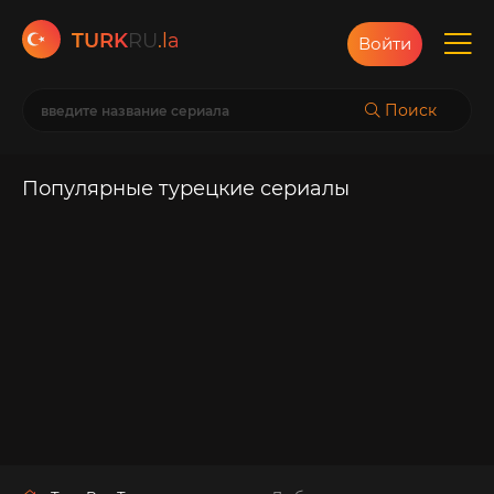
TURK
RU
.la
Войти
Поиск
Популярные турецкие сериалы