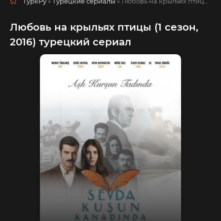
ТуркРу
»
Турецкие сериалы
» Любовь на крыльях птицы
рус
Любовь на крыльях птицы (1 сезон,
2016) турецкий сериал