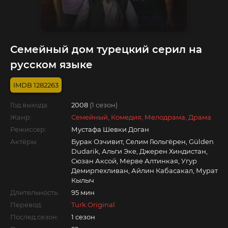
Семейный дом турецкий серил на
русском языке
1282263
Год выхода:
2008
(1 сезон)
Жанр:
Семейный, Комедия, Мелодрама, Драма
Режиссер:
Мустафа Шевки Доган
Актёры:
Бурак Озчивит, Селим Гюльгёрен, Gülden
Dudarik, Альги Эке, Джерен Хиндистан,
Сюзан Аксой, Мерве Алтинкая, Угур
Демирпехливан, Айлин Кабасакал, Мурат
Кылыч
Длительность:
95 мин
Перевод:
Turk.Original
Послед.сезон:
1 сезон