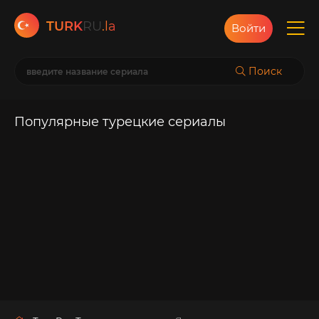
TURK
RU
.la
Войти
Поиск
Популярные турецкие сериалы