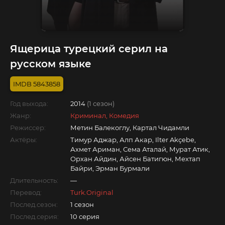
Ящерица турецкий серил на
русском языке
5843858
Год выхода:
2014
(1 сезон)
Жанр:
Криминал, Комедия
Режиссер:
Метин Балекоглу, Картал Чидамли
Актёры:
Тимур Аджар, Алп Акар, Ilter Akçebe,
Ахмет Ариман, Сема Аталай, Мурат Атик,
Орхан Айдин, Айсен Батигюн, Мехтап
Байри, Эрман Бурмали
Длительность:
—
Перевод:
Turk.Original
Послед.сезон:
1 сезон
Послед.серия:
10 серия