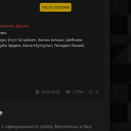
0992966
одрама, Драма
елен
ри, Erçin Sicakkan, Энгин Алкан, Шебнем
уба Эрдем, Айча Мутлугил, Гюльден Гюней,
12.10.2022
2 776
0
е
 с официального сайта, бесплатно и без