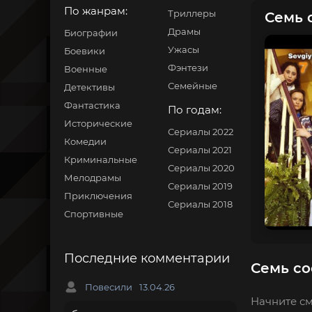
По жанрам:
Триллеры
Семь 
Драмы
Биографии
Ужасы
Боевики
Фэнтези
Военные
Семейные
Детективы
Фантастика
По годам:
Исторические
Сериалы 2022
Комедии
Сериалы 2021
Криминальные
Сериалы 2020
Мелодрамы
Сериалы 2019
Приключения
Сериалы 2018
Спортивные
Последние комментарии
Семь со
Повесили
13.04.26
Начните см