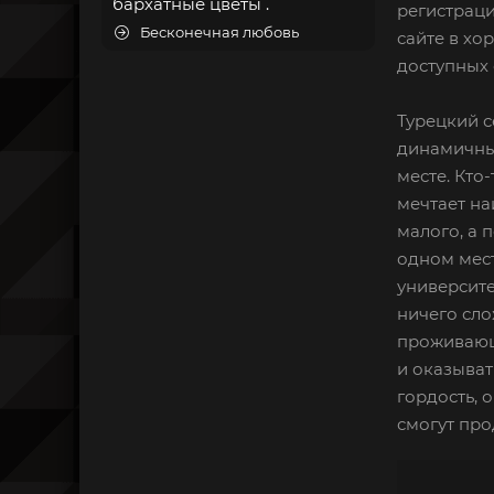
бархатные цветы .
регистраци
Бесконечная любовь
сайте в хо
доступных 
Турецкий с
динамичный
месте. Кто
мечтает на
малого, а 
одном мест
университе
ничего сло
проживающе
и оказыват
гордость, 
смогут про