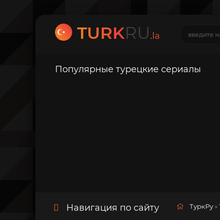
TURK
RU
.la
Популярные турецкие сериалы
Навигация по сайту
ТуркРу
»