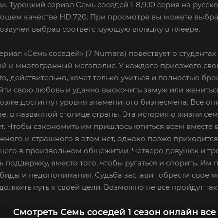
и. Турецкий сериал Семь соседей 1-8,9,10 серия на русс
рошем качестве HD 720. При просмотре вы можете выбра
озвучек выбрав соответствующую вкладку в плеере.
ериал «Семь соседей» (7 Numara) повествует о студента
 и многогранный мегаполис. У каждого приезжего сво
-то, действительно, хочет только учиться и полностью бро
йти свою любовь и удачно выскочить замуж или жениться. 
позже достигнут уровня знаменитого бизнесмена. Все он
е, в названной столице страны. Эта история о жизни се
т. Чтобы сэкономить им пришлось ютиться всем вместе 
жного и страшного в этом нет, однако позже приходитс
го в произвольном общежитии. Четверо девушек и трое
ь поддержку, вместо того, чтобы ругаться и спорить. Им
обиды и недопонимания. Судьба заставит обрести свое ме
должить путь к своей цели. Возможно не все пройдут та
Смотреть Семь соседей 1 сезон онлайн все