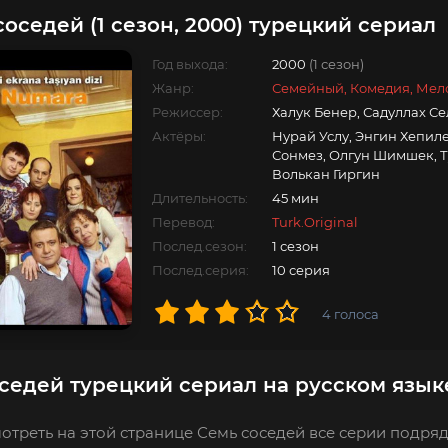
соседей (1 сезон, 2000) турецкий сериал
Год выхода:
2000
(1 сезон)
Жанр:
Семейный, Комедия, Мел
Режиссер:
Халук Бенер, Садуллах С
Актёры:
Нурай Услу, Энгин Хепиле
Сонмез, Олгун Шимшек, Т
Волькан Гиргин
Длительность:
45 мин
Перевод:
Turk.Original
Послед.сезон:
1 сезон
Послед.серия:
10 серия
4
голоса
седей турецкий сериал на русском язык
отреть на этой странице Семь соседей все серии подряд