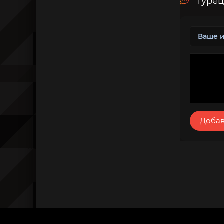
Турец
Добав