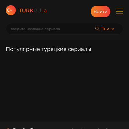
TURK
RU
.la
Войти
Поиск
Популярные турецкие сериалы