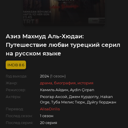
Азиз Махмуд Аль-Хюдаи:
Путешествие любви турецкий серил
на русском языке
8.6
Год выхода:
2024
(1 сезон)
Жанр:
драма, биография, история
Режиссер:
Камиль Айдин, Aydin Çirpan
Актёры:
Рюзгар Аксой, Джем Курдоглу, Hakan
Orge, Туба Мелис Тюрк, Дуйгу Гюрджан
Перевод:
AlisaDirilis
Послед.сезон:
1 сезон
Послед.серия:
20 серия