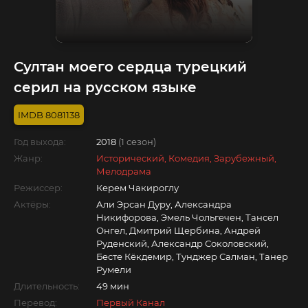
Султан моего сердца турецкий
серил на русском языке
8081138
Год выхода:
2018
(1 сезон)
Жанр:
Исторический, Комедия, Зарубежный,
Мелодрама
Режиссер:
Керем Чакироглу
Актёры:
Али Эрсан Дуру, Александра
Никифорова, Эмель Чольгечен, Тансел
Онгел, Дмитрий Щербина, Андрей
Руденский, Александр Соколовский,
Бесте Кёкдемир, Тунджер Салман, Танер
Румели
Длительность:
49 мин
Перевод:
Первый Канал