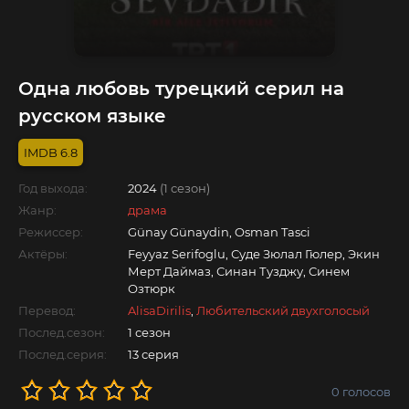
Одна любовь турецкий серил на
русском языке
6.8
Год выхода:
2024
(1 сезон)
Жанр:
драма
Режиссер:
Günay Günaydin, Osman Tasci
Актёры:
Feyyaz Serifoglu, Суде Зюлал Гюлер, Экин
Мерт Даймаз, Синан Тузджу, Синем
Озтюрк
Перевод:
AlisaDirilis
,
Любительский двухголосый
Послед.сезон:
1 сезон
Послед.серия:
13 серия
0
голосов