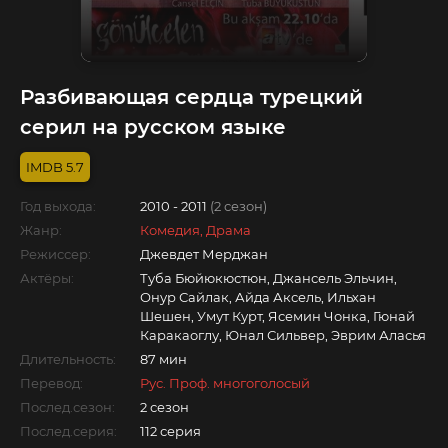
Разбивающая сердца турецкий
серил на русском языке
5.7
Год выхода:
2010 - 2011
(2 сезон)
Жанр:
Комедия, Драма
Режиссер:
Джевдет Мерджан
Актёры:
Туба Бюйюкюстюн, Джансель Эльчин,
Онур Сайлак, Айда Аксель, Ильхан
Шешен, Умут Курт, Ясемин Чонка, Гюнай
Каракаоглу, Юнал Сильвер, Эврим Аласья
Длительность:
87 мин
Перевод:
Рус. Проф. многоголосый
Послед.сезон:
2 сезон
Послед.серия:
112 серия