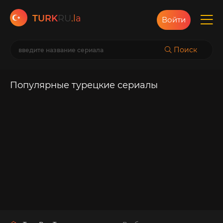
TURK
RU
.la
Войти
Поиск
Популярные турецкие сериалы