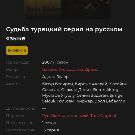
Судьба турецкий серил на русском
языке
4.6
Год выхода:
2007
(1 сезон)
Жанр:
Боевик, Мелодрама, Драма
Режиссер:
Аднан Гюлер
Актёры:
Батур Белирди, Бирдже Акалай, Хюсейин
Сояслан, Озджан Дениз, Berrin Aktug,
Мустафа Угурлу, Селим Эрдоган, Simge
Selçuk, Гюльсен Тунджер, Эрол Бабаоглу
Длительность:
—
Перевод:
Рус. Люб. одноголосый
,
Turk.Original
Послед.сезон:
1 сезон
Послед.серия:
13 серия