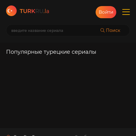
TURK
RU
.la
Войти
Поиск
Популярные турецкие сериалы