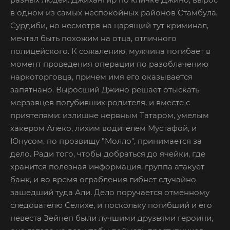
в одном из самых неспокойных районов Стамбула,
Сурдиби, но несмотря на царящий тут криминал,
мечтал быть похожим на отца, отличного
полицейского. К сожалению, мужчина погибает в
момент проведения операции по разоблачению
наркоторговца, причем имя его оказывается
запятнано. Выросший Джино решает отыскать
мерзавцев погубивших родителя, и вместе с
приятелями: излишне нервным Татаром, умелым
хакером Алеко, лихим водителем Мустафой, и
Юнусом, по прозвищу "Молло", принимается за
дело. Ради того, чтобы добраться до ячейки, где
хранится полезная информация, группа атакует
банк, и во время ограбления гибнет случайно
зашедший туда Али. Дело поручается отменному
следователю Селихе, и поскольку погибший и его
невеста Зейнеп были лучшими друзьями героини,