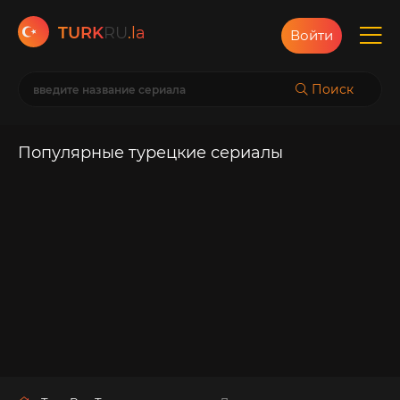
TURK
RU
.la
Войти
Поиск
Популярные турецкие сериалы