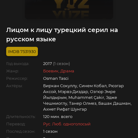
Лицом к лицу турецкий серил на
русском языке
7531930
Год выхода:
2017
(1 сезон)
Жанр:
Боевик, Драма
Режиссер:
Osman Tasci
Актёры:
Биркан Сокуллу, Синем Кобал, Рюзгар
Аксой, Мэрвэ Диздар, Озгюр Эмре
Йылдырым, Muhammet Çakir, Эдже
Чешмиоглу, Танер Олмез, Башак Дашман,
Ахмет Рифат Шунгар
Длительность:
120 мин. всего
Перевод:
Рус. Люб. одноголосый
Послед.сезон:
1 сезон