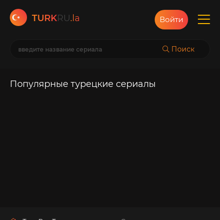
TURK
RU
.la
Войти
Поиск
Популярные турецкие сериалы