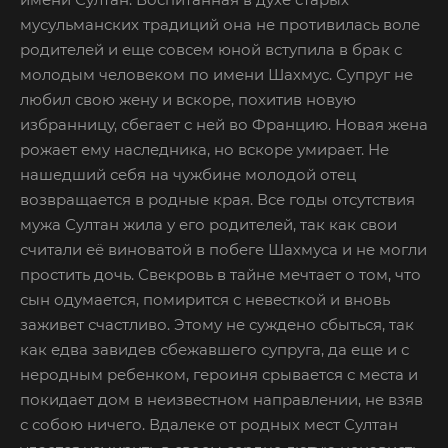
мусульманских традиций она не противилась воле
родителей и еще совсем юной вступила в брак с
молодым человеком по имени Шахмус. Супруг не
любил свою жену и вскоре, похитив новую
избранницу, сбегает с ней во Францию. Новая жена
рожает ему наследника, но вскоре умирает. Не
нашедший себя на чужбине молодой отец
возвращается в родные края. Все годы отсутствия
мужа Султан жила у его родителей, так как свои
считали её виноватой в побеге Шахмуса и не могли
простить дочь. Свекровь в тайне мечтает о том, что
сын одумается, помирится с невесткой и вновь
заживет счастливо. Этому не суждено сбыться, так
как едва завидев сбежавшего супруга, да еще и с
неродным ребенком, героиня срывается с места и
покидает дом в неизвестном направлении, не взяв
с собою ничего. Вдалеке от родных мест Султан