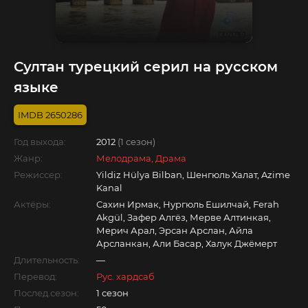
Султан турецкий серил на русском
языке
2650286
Год выхода:
2012
(1 сезон)
Жанр:
Мелодрама, Драма
Режиссер:
Yildiz Hülya Bilban, Шенгюль Халат, Azime
Kanal
Актёры:
Сахин Ирмак, Нургюль Ешилчай, Ferah
Akgül, Зафер Алгёз, Мерве Алтинкая,
Мерич Арал, Эрсан Арслан, Айла
Арсланкан, Али Басар, Халук Джёмерт
Длительность:
—
Перевод:
Рус. хардсаб
Послед.сезон:
1 сезон