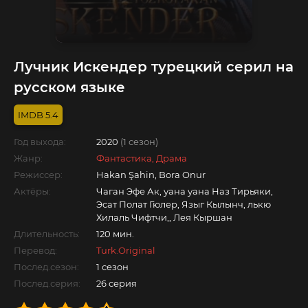
Лучник Искендер турецкий серил на
русском языке
5.4
Год выхода:
2020
(1 сезон)
Жанр:
Фантастика, Драма
Режиссер:
Hakan Şahin, Bora Onur
Актёры:
Чаган Эфе Ак, уана уана Наз Тирьяки,
Эсат Полат Гюлер, Языг Кылынч, лькю
Хилаль Чифтчи,, Лея Кыршан
Длительность:
120 мин.
Перевод:
Turk.Original
Послед.сезон:
1 сезон
Послед.серия:
26 серия