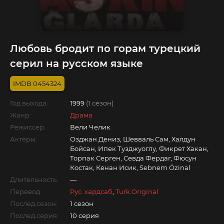
Любовь бродит по горам турецкий
серил на русском языке
0454324
Год выхода:
1999
(1 сезон)
Жанр:
Драма
Режиссер:
Вели Челик
Актёры:
Озджан Дениз, Шевваль Сам, Халдун
Бойсан, Ипек Тузджуоглу, Фикрет Хакан,
Торпак Серген, Севда Фердаг, Фюсун
Костак, Кенан Исик, Sebnem Özinal
Длительность:
—
Перевод:
Рус. хардсаб
,
Turk.Original
Послед.сезон:
1 сезон
Послед.серия:
10 серия