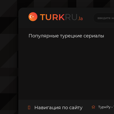
TURK
RU
.la
Популярные турецкие сериалы
Навигация по сайту
ТуркРу
»