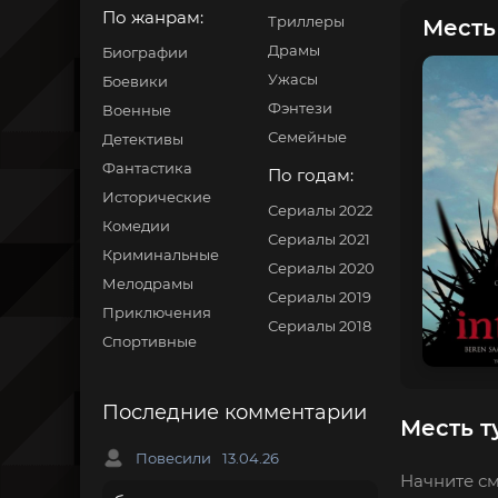
По жанрам:
Триллеры
Месть 
Драмы
Биографии
Ужасы
Боевики
Фэнтези
Военные
Семейные
Детективы
Фантастика
По годам:
Исторические
Сериалы 2022
Комедии
Сериалы 2021
Криминальные
Сериалы 2020
Мелодрамы
Сериалы 2019
Приключения
Сериалы 2018
Спортивные
Последние комментарии
Месть т
Повесили
13.04.26
Начните см