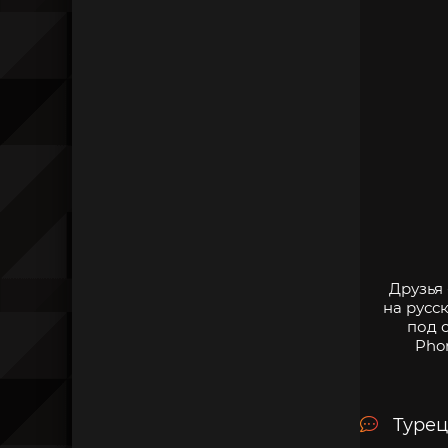
Друзья
на русс
под 
Pho
Турец