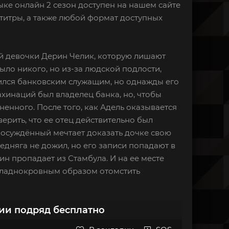
зыке онлайн 2 сезон доступен на нашем сайте
титры, а также любой формат доступных
ой девочки Дерин Челик, которую лишают
ыло никого, но из-за людской подлости,
дился банковским служащим, но однажды его
инаций был владелец банка, но, чтобы
ненного. После того, как Адель оказывается
ерить, что ее отец действительно был
 осуждённый мечтает доказать дочке свою
едняга не дожил, но его записи попадают в
н пропадает из Стамбула. И на ее месте
 хладнокровным образом отомстить
рии подряд бесплатно