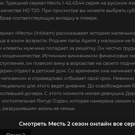
и. Турецкий сериал Месть 1-42,43,44 серия на русском я
качестве HD 720. При просмотре вы можете выбрать суб
брав соответствующую вкладку в плеере.
ериал «Месть» (Intikam) рассказывает историю маленьк
ца в юном возрасте. Роднее папы Адиля у малышки не б
и клеветы мужчина попадает за решетку. Он честно тру
в мошенничестве. Истинным виновником финансовых мах
ступления, он повесил вину в воровстве на своего подчи
Дерин отдают в детский дом. Со временем она начинает в
человеком и справедливо отбывает свой срок. Невинно
специально для этого ведет дневник. До освобождения б
ослевшей дочери. С этого момента милая девчушка Дери
я состоятельная Ямгур Озден, которая намерена самым
, разрушившим жизнь ее семьи.
Смотреть Месть 2 сезон онлайн все се