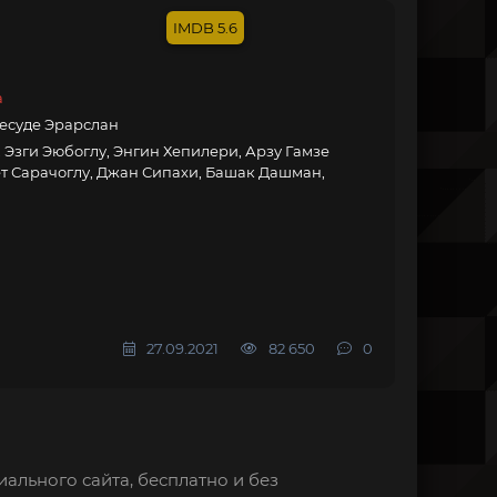
5.6
а
есуде Эрарслан
 Эзги Эюбоглу, Энгин Хепилери, Арзу Гамзе
ет Сарачоглу, Джан Сипахи, Башак Дашман,
27.09.2021
82 650
0
ального сайта, бесплатно и без