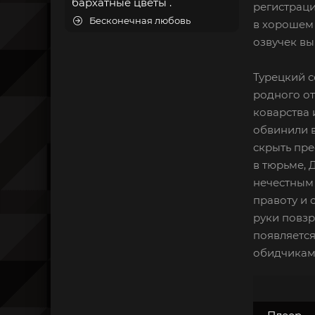
бархатные цветы .
регистраци
Бесконечная любовь
в хорошем 
озвучек вы
Турецкий с
родного от
коварства 
обвинили 
скрыть пре
в тюрьме, 
нечестным 
правоту и 
руки повзр
появляетс
обидчикам