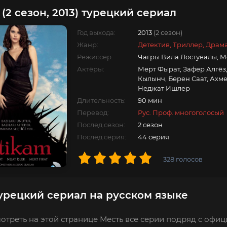
(2 сезон, 2013) турецкий сериал
Год выхода:
2013
(2 сезон)
Жанр:
Детектив, Триллер, Драм
Режиссер:
Чагры Вила Лостувалы, М
Актёры:
Мерт Фырат, Зафер Алгёз,
Кылынч, Берен Саат, Ахм
Неджат Ишлер
Длительность:
90 мин
Перевод:
Рус. Проф. многоголосый
Послед.сезон:
2 сезон
Послед.серия:
44 серия
328
голосов
урецкий сериал на русском языке
отреть на этой странице Месть все серии подряд с офици