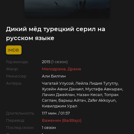
Дикий мёд турецкий серил на
русском языке
Год выхода:
2015
(1 сезон)
Жанр:
Мелодрама, Драма
Режиссер:
Али Билгин
Актёры:
Чагатай Улусой, Лейла Лидия Тугутлу,
Хусейн Авни Даньял, Мустафа Авкыран,
Лачин Джейлан, Назан Кесал, Топрак
Саглам, Барыш Айтач, Zafer Akkoyun,
Кивилджим Урал
Длительность:
117 мин. / 01:57
Перевод:
Важенин (BadBajo)
Послед.сезон:
1 сезон