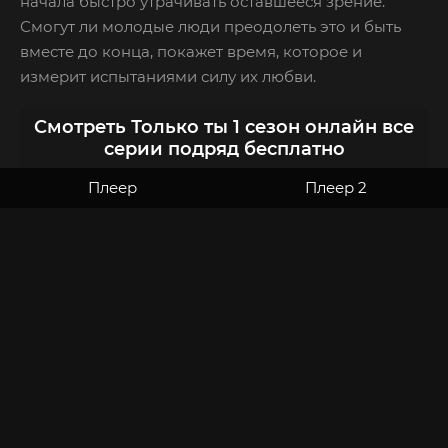
начала быстро утрачивать оставшееся зрение.
Смогут ли молодые люди преодолеть это и быть
вместе до конца, покажет время, которое и
измерит испытаниями силу их любви.
Смотреть Только ты 1 сезон онлайн все
серии подряд бесплатно
Плеер
Плеер 2