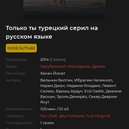
Только ты турецкий серил на
русском языке
3477480
Год выхода:
2014
(1 сезон)
Жанр:
Зарубежный, Мелодрама, Драма
Режиссер:
Хакан Йонат
Актёры:
Бельчим Билгин, Ибрагим Челиккол,
Керем Джан, Неджми Япыджи, Левент
Сюлюн, Барыш Ардуч, Erol Gedik, Джезми
Баскын, Эроль Демирёз, Сехер Деврим
Якут
Длительность:
105 мин. / 01:45
Перевод:
Рус. Люб. двухголосый
,
Turk.Original
Послед.сезон:
1 сезон