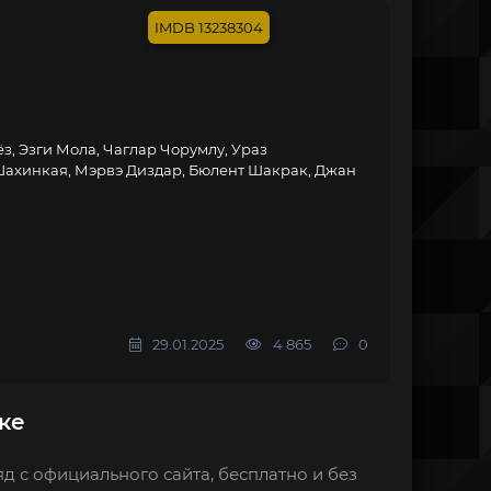
13238304
з, Эзги Мола, Чаглар Чорумлу, Ураз
Шахинкая, Мэрвэ Диздар, Бюлент Шакрак, Джан
29.01.2025
4 865
0
ке
д с официального сайта, бесплатно и без