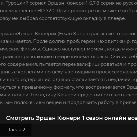
и. Турецкий сериал Эршан Кюнери 1-6,7,8 серия на русс
рошем качестве HD 720. При просмотре вы можете выбра
озвучек выбрав соответствующую вкладку в плеере.
ериал «Эршан Кюнери» (Ersan Kuneri) расскажет о режи
 занимается. После долгих проб, герой находит жанр, г
ческие фильмы. Однако наступает момент, когда мужчи
устраивает революцию в мире кинематографа. Считая се
го содержания, пытается переквалифицироваться и про
шись с коллегами по цеху, настоящими профессионалам
личного содержания, однако сталкивается с неудачей. 
рнуться к привычному формату, что воспринимается Эр
мя из колеи. Господину Кюнери предстоит осознать сво
льным положением вещей и продолжить работу в привы
Смотреть Эршан Кюнери 1 сезон онлайн вс
Плеер 2