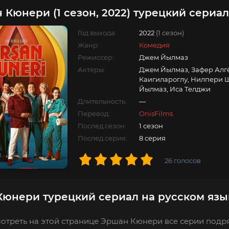
 Кюнери (1 сезон, 2022) турецкий сериал
Год выхода:
2022
(1 сезон)
Жанр:
Комедия
Режиссер:
Джем Йылмаз
Актёры:
Джем Йылмаз, Зафер Алгё
Каигилароглу, Нилпери 
Йылмаз, Иса Телджи
Длительность:
—
Перевод:
OnisFilms
Послед.сезон:
1 сезон
Послед.серия:
8 серия
26
голосов
юнери турецкий сериал на русском язы
отреть на этой странице Эршан Кюнери все серии подря