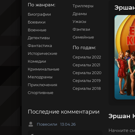
По жанрам:
Триллеры
Эршан
Драмы
Биографии
Ужасы
Боевики
Фэнтези
Военные
Семейные
Детективы
Фантастика
По годам:
Исторические
Сериалы 2022
Комедии
Сериалы 2021
Криминальные
Сериалы 2020
Мелодрамы
Сериалы 2019
Приключения
Сериалы 2018
Спортивные
Последние комментарии
Эршан К
Повесили
13.04.26
Начните см