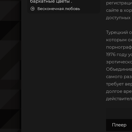
бархатные цветы .
регистраци
Бесконечная любовь
сайте в хо
доступных 
Турецкий с
которым он
порнографи
1976 году 
эротическо
Объединив
самого раз
требует ве
долгое вре
действите
Плеер