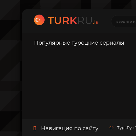
TURK
RU
.la
Популярные турецкие сериалы
Навигация по сайту
ТуркРу
»