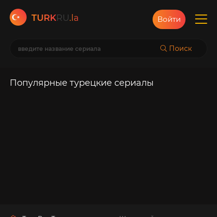
TURK
RU
.la
Войти
Поиск
Популярные турецкие сериалы