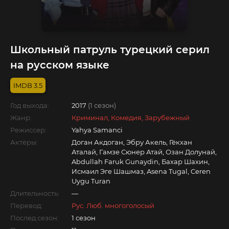
Школьный патруль турецкий серил
на русском языке
3.5
Год выхода:
2017
(1 сезон)
Жанр:
Криминал, Комедия, Зарубежный
Режиссер:
Yahya Samanci
Актёры:
Доган Акдоган, Эбру Акель, Гёкхан
Аталай, Гамзе Сюнер Атай, Озан Долунай,
Abdullah Faruk Gunaydin, Бахар Шахин,
Исмаил Эге Шашмаз, Asena Tugal, Ceren
Uygu Turan
Длительность:
—
Перевод:
Рус. Люб. многоголосый
Послед.сезон:
1 сезон