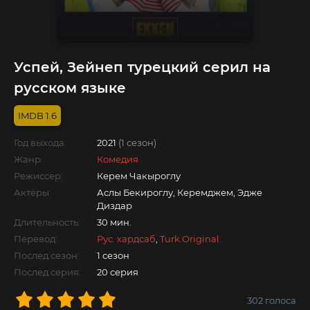
Успей, Зейнеп турецкий серил на
русском языке
1.6
Год выхода:
2021
(1 сезон)
Жанр:
Комедия
Режиссер:
Керем Чакыроглу
Актёры:
Аслы Бекироглу, Керемджем, Эдже
Диздар
Длительность:
30 мин.
Перевод:
Рус. хардсаб
,
Turk.Original
Послед.сезон:
1 сезон
Послед.серия:
20 серия
302
голоса